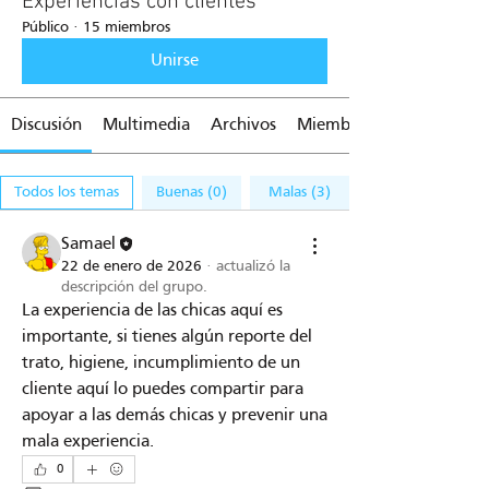
Experiencias con clientes
Público
·
15 miembros
Unirse
Discusión
Multimedia
Archivos
Miembros
Todos los temas
Buenas (0)
Malas (3)
Samael
22 de enero de 2026
·
actualizó la
descripción del grupo.
La experiencia de las chicas aquí es 
importante, si tienes algún reporte del 
trato, higiene, incumplimiento de un 
cliente aquí lo puedes compartir para 
apoyar a las demás chicas y prevenir una 
mala experiencia.
0